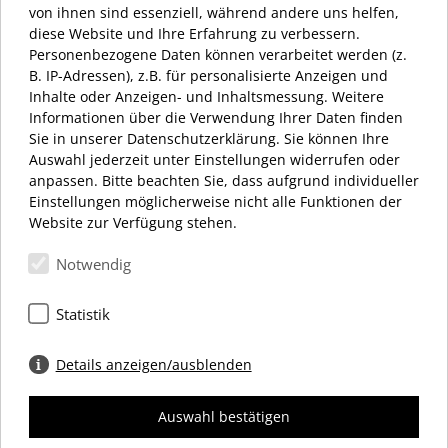
von ihnen sind essenziell, während andere uns helfen,
diese Website und Ihre Erfahrung zu verbessern.
Personenbezogene Daten können verarbeitet werden (z.
AKTUELL HABEN WIR GESCHLOSSEN
B. IP-Adressen), z.B. für personalisierte Anzeigen und
Inhalte oder Anzeigen- und Inhaltsmessung. Weitere
ÖFFNUNGSZEITEN:
Informationen über die Verwendung Ihrer Daten finden
MONTAG – SAMSTAG 10:00 – 20:00 UHR
Sie in unserer Datenschutzerklärung. Sie können Ihre
Auswahl jederzeit unter Einstellungen widerrufen oder
anpassen. Bitte beachten Sie, dass aufgrund individueller
Einstellungen möglicherweise nicht alle Funktionen der
Website zur Verfügung stehen.
Notwendig
Schloßstraße 34
12163 Berlin
Statistik
+49 (0) 30 66 69 12 27
info@dasschloss.de
Details anzeigen/ausblenden
Auswahl bestätigen