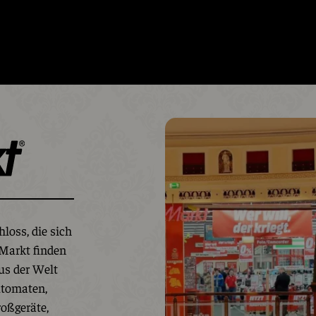
loss, die sich
aMarkt finden
us der Welt
utomaten,
oßgeräte,