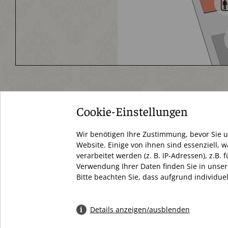
Cookie-Einstellungen
Schloßstraße 34
Wir benötigen Ihre Zustimmung, bevor Sie 
12163 Berlin
Website. Einige von ihnen sind essenziell,
verarbeitet werden (z. B. IP-Adressen), z.B
+49 (0) 30 66 69 12 27
Verwendung Ihrer Daten finden Sie in unser
Bitte beachten Sie, dass aufgrund individue
info@dasschloss.de
Details anzeigen/ausblenden