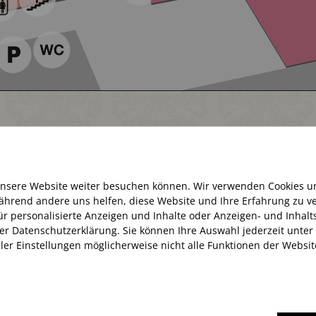
Aktuell haben wir geöffnet
unsere Website weiter besuchen können. Wir verwenden Cookies u
 während andere uns helfen, diese Website und Ihre Erfahrung zu
Öffnungszeiten:
. für personalisierte Anzeigen und Inhalte oder Anzeigen- und Inha
Montag – Samstag 10:00 – 20:00 Uhr
er Datenschutzerklärung. Sie können Ihre Auswahl jederzeit unter
ller Einstellungen möglicherweise nicht alle Funktionen der Websi
IMPRESSUM
DATENSCHUTZ
COOKIES