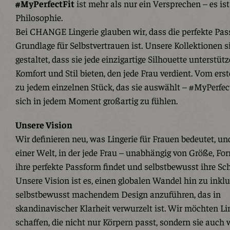
#MyPerfectFit
ist mehr als nur ein Versprechen – es is
Philosophie.
Bei CHANGE Lingerie glauben wir, dass die perfekte Pas
Grundlage für Selbstvertrauen ist. Unsere Kollektionen s
gestaltet, dass sie jede einzigartige Silhouette unterstü
Komfort und Stil bieten, den jede Frau verdient. Vom erst
zu jedem einzelnen Stück, das sie auswählt – #MyPerfect
sich in jedem Moment großartig zu fühlen.
Unsere Vision
Wir definieren neu, was Lingerie für Frauen bedeutet, u
einer Welt, in der jede Frau – unabhängig von Größe, For
ihre perfekte Passform findet und selbstbewusst ihre Sch
Unsere Vision ist es, einen globalen Wandel hin zu inkl
selbstbewusst machendem Design anzuführen, das in
skandinavischer Klarheit verwurzelt ist. Wir möchten Li
schaffen, die nicht nur Körpern passt, sondern sie auch w