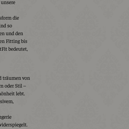
t unsere
sform die
ind so
tzen und den
en Fitting bis
Fit bedeutet,
nd träumen von
m oder Stil –
önheit lebt.
usivem,
ngerie
iderspiegelt.