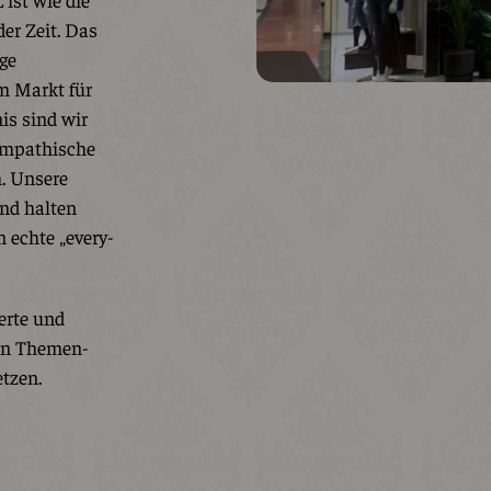
er Zeit. Das
ige
am Markt für
is sind wir
sympathische
m. Unsere
und halten
n echte „every-
erte und
nen Themen-
tzen.