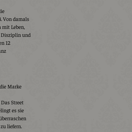
die
3. Von damals
n mit Leben,
l Disziplin und
en 12
anz
 die Marke
 Das Street
ingt es sie
 überraschen
u liefern.