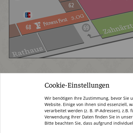
Cookie-Einstellungen
Schloßstraße 34
Wir benötigen Ihre Zustimmung, bevor Sie 
12163 Berlin
Website. Einige von ihnen sind essenziell,
verarbeitet werden (z. B. IP-Adressen), z.B
+49 (0) 30 66 69 12 27
Verwendung Ihrer Daten finden Sie in unser
Bitte beachten Sie, dass aufgrund individue
info@dasschloss.de