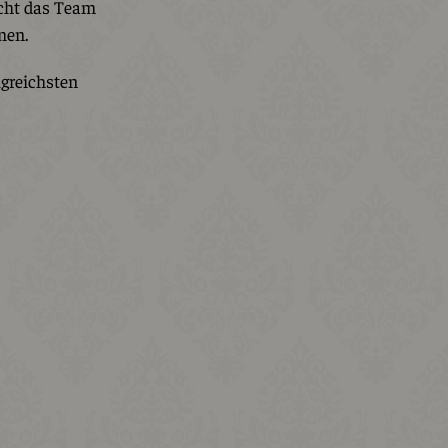
cht das Team
men.
lgreichsten