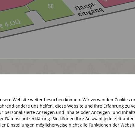
Aktuell haben wir geschlossen
unsere Website weiter besuchen können. Wir verwenden Cookies u
 während andere uns helfen, diese Website und Ihre Erfahrung zu
Öffnungszeiten:
. für personalisierte Anzeigen und Inhalte oder Anzeigen- und Inha
Montag – Samstag 10:00 – 20:00 Uhr
er Datenschutzerklärung. Sie können Ihre Auswahl jederzeit unter
ller Einstellungen möglicherweise nicht alle Funktionen der Websi