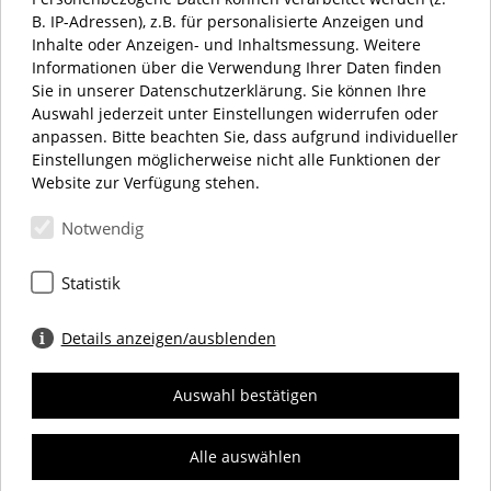
AKTUELL HABEN WIR GEÖFFNET
B. IP-Adressen), z.B. für personalisierte Anzeigen und
Inhalte oder Anzeigen- und Inhaltsmessung. Weitere
ÖFFNUNGSZEITEN:
Informationen über die Verwendung Ihrer Daten finden
MONTAG – SAMSTAG 10:00 – 20:00 UHR
Sie in unserer Datenschutzerklärung. Sie können Ihre
Auswahl jederzeit unter Einstellungen widerrufen oder
anpassen. Bitte beachten Sie, dass aufgrund individueller
Einstellungen möglicherweise nicht alle Funktionen der
Website zur Verfügung stehen.
Notwendig
Schloßstraße 34
12163 Berlin
Statistik
+49 (0) 30 66 69 12 27
info@dasschloss.de
Details anzeigen/ausblenden
Auswahl bestätigen
IMPRESSUM
DATENSCHUTZ
COOKIES
Alle auswählen