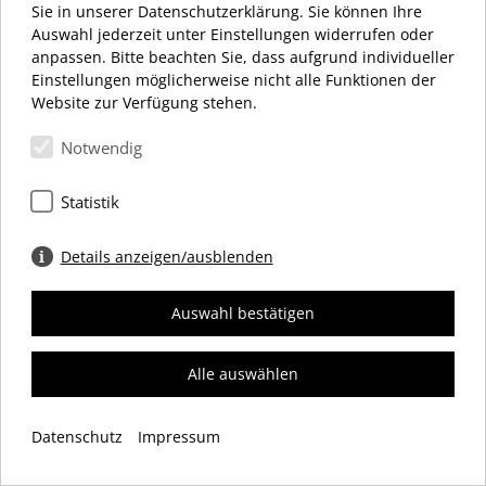
MONTAG – SAMSTAG 10:00 – 20:00 UHR
Sie in unserer Datenschutzerklärung. Sie können Ihre
Auswahl jederzeit unter Einstellungen widerrufen oder
anpassen. Bitte beachten Sie, dass aufgrund individueller
Einstellungen möglicherweise nicht alle Funktionen der
Website zur Verfügung stehen.
Notwendig
Schloßstraße 34
12163 Berlin
Statistik
+49 (0) 30 66 69 12 27
info@dasschloss.de
Details anzeigen/ausblenden
Auswahl bestätigen
IMPRESSUM
DATENSCHUTZ
COOKIES
Alle auswählen
© 2026 Einkaufszentrum „das Schloss“ Werbegemeinschaft e. V.
Datenschutz
Impressum