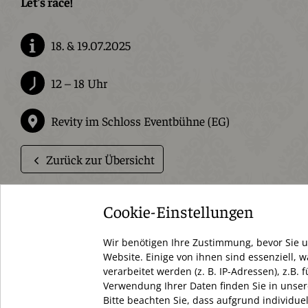
Let’s race!
18. & 19.07.2025
12 – 18 Uhr
Revity im Schloss Eventbühne (EG)
Zurück zur Übersicht
Cookie-Einstellungen
Schloßstraße 34
Wir benötigen Ihre Zustimmung, bevor Sie 
12163 Berlin
Website. Einige von ihnen sind essenziell,
verarbeitet werden (z. B. IP-Adressen), z.B
+49 (0) 30 66 69 12 27
Verwendung Ihrer Daten finden Sie in unser
Bitte beachten Sie, dass aufgrund individue
info@dasschloss.de