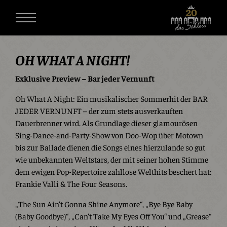
OH WHAT A NIGHT!
Exklusive Preview – Bar jeder Vernunft
Oh What A Night: Ein musikalischer Sommerhit der BAR
JEDER VERNUNFT – der zum stets ausverkauften
Dauerbrenner wird. Als Grundlage dieser glamourösen
Sing-Dance-and-Party-Show von Doo-Wop über Motown
bis zur Ballade dienen die Songs eines hierzulande so gut
wie unbekannten Weltstars, der mit seiner hohen Stimme
dem ewigen Pop-Repertoire zahllose Welthits beschert hat:
Frankie Valli & The Four Seasons.
„The Sun Ain’t Gonna Shine Anymore“, „Bye Bye Baby
(Baby Goodbye)“, „Can’t Take My Eyes Off You“ und „Grease“