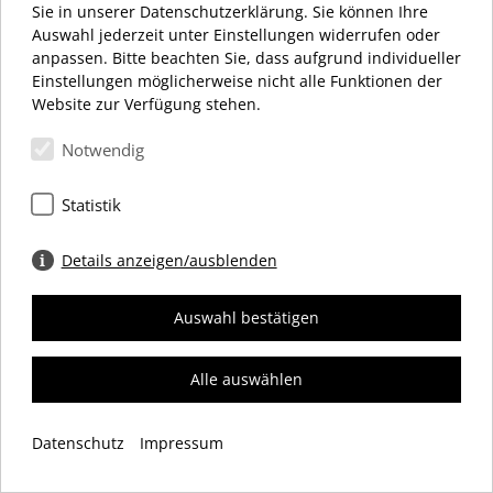
MONTAG – SAMSTAG 10:00 – 20:00 UHR
Sie in unserer Datenschutzerklärung. Sie können Ihre
Auswahl jederzeit unter Einstellungen widerrufen oder
anpassen. Bitte beachten Sie, dass aufgrund individueller
Einstellungen möglicherweise nicht alle Funktionen der
Website zur Verfügung stehen.
Notwendig
Schloßstraße 34
12163 Berlin
Statistik
+49 (0) 30 66 69 12 27
info@dasschloss.de
Details anzeigen/ausblenden
Auswahl bestätigen
IMPRESSUM
DATENSCHUTZ
COOKIES
Alle auswählen
© 2026 Einkaufszentrum „das Schloss“ Werbegemeinschaft e. V.
Datenschutz
Impressum