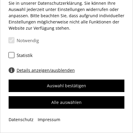
MONTAG – SAMSTAG 10:00 – 20:00 UHR
Sie in unserer Datenschutzerklärung. Sie können Ihre
Auswahl jederzeit unter Einstellungen widerrufen oder
anpassen. Bitte beachten Sie, dass aufgrund individueller
Einstellungen möglicherweise nicht alle Funktionen der
Website zur Verfügung stehen.
Notwendig
Schloßstraße 34
12163 Berlin
Statistik
+49 (0) 30 66 69 12 27
info@dasschloss.de
Details anzeigen/ausblenden
Auswahl bestätigen
IMPRESSUM
DATENSCHUTZ
COOKIES
Alle auswählen
© 2026 Einkaufszentrum „das Schloss“ Werbegemeinschaft e. V.
Datenschutz
Impressum