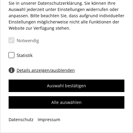
MONTAG – SAMSTAG 10:00 – 20:00 UHR
Sie in unserer Datenschutzerklärung. Sie können Ihre
Auswahl jederzeit unter Einstellungen widerrufen oder
anpassen. Bitte beachten Sie, dass aufgrund individueller
Einstellungen möglicherweise nicht alle Funktionen der
Website zur Verfügung stehen.
Notwendig
Schloßstraße 34
12163 Berlin
Statistik
+49 (0) 30 66 69 12 27
info@dasschloss.de
Details anzeigen/ausblenden
Auswahl bestätigen
IMPRESSUM
DATENSCHUTZ
COOKIES
Alle auswählen
© 2026 Einkaufszentrum „das Schloss“ Werbegemeinschaft e. V.
Datenschutz
Impressum