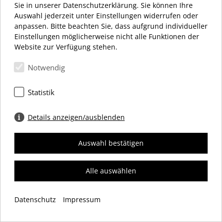
MONTAG – SAMSTAG 10:00 – 20:00 UHR
Sie in unserer Datenschutzerklärung. Sie können Ihre
Auswahl jederzeit unter Einstellungen widerrufen oder
anpassen. Bitte beachten Sie, dass aufgrund individueller
Einstellungen möglicherweise nicht alle Funktionen der
Website zur Verfügung stehen.
Notwendig
Schloßstraße 34
12163 Berlin
Statistik
+49 (0) 30 66 69 12 27
info@dasschloss.de
Details anzeigen/ausblenden
Auswahl bestätigen
IMPRESSUM
DATENSCHUTZ
COOKIES
Alle auswählen
© 2026 Einkaufszentrum „das Schloss“ Werbegemeinschaft e. V.
Datenschutz
Impressum